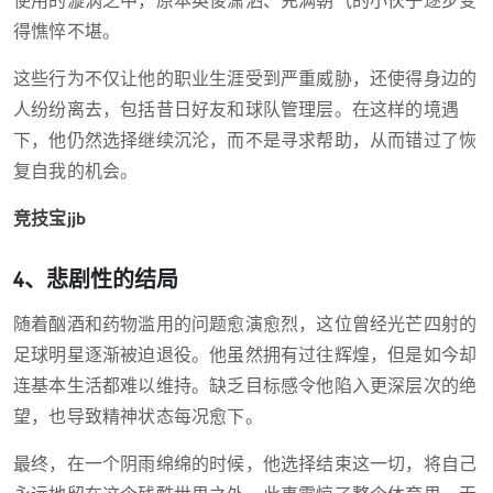
使用的漩涡之中，原本英俊潇洒、充满朝气的小伙子逐步变
得憔悴不堪。
这些行为不仅让他的职业生涯受到严重威胁，还使得身边的
人纷纷离去，包括昔日好友和球队管理层。在这样的境遇
下，他仍然选择继续沉沦，而不是寻求帮助，从而错过了恢
复自我的机会。
竞技宝jjb
4、悲剧性的结局
随着酗酒和药物滥用的问题愈演愈烈，这位曾经光芒四射的
足球明星逐渐被迫退役。他虽然拥有过往辉煌，但是如今却
连基本生活都难以维持。缺乏目标感令他陷入更深层次的绝
望，也导致精神状态每况愈下。
最终，在一个阴雨绵绵的时候，他选择结束这一切，将自己