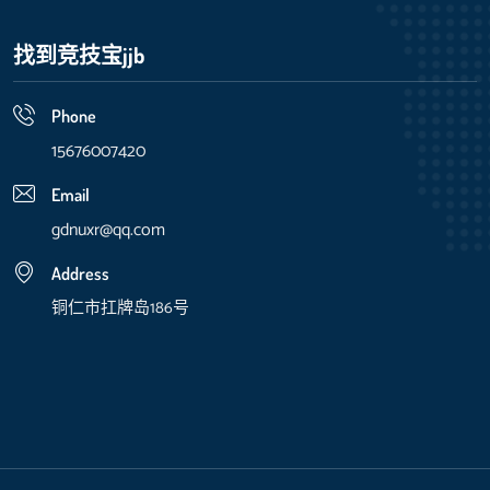
找到竞技宝jjb
Phone
15676007420
Email
gdnuxr@qq.com
Address
铜仁市扛牌岛186号