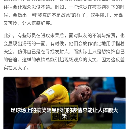
往往会让观众忍俊不禁。例如，一些球员在被裁判罚下的时
候，会做出一副“我真的不是故意”的样子，双手摊开，无辜
又可怜，让人倍感好笑。
此外，有些球员在进攻未果后，面对队友的不满与指责，也
会展现出滑稽的一面。有时候，他们会故作镇定地用手指着
天空，仿佛自己是在寻找发射点，而实际上只是想掩饰自己
的窘迫。这样的表情总能引起现场观众的大笑，因为这反差
实在太大了。