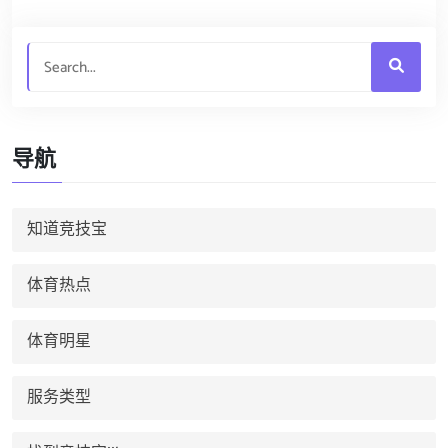
导航
知道竞技宝
体育热点
体育明星
服务类型