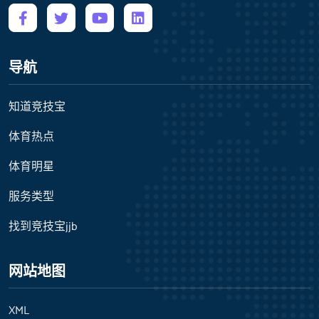
导航
知道竞技宝
体育热点
体育明星
服务类型
找到竞技宝jjb
网站地图
XML