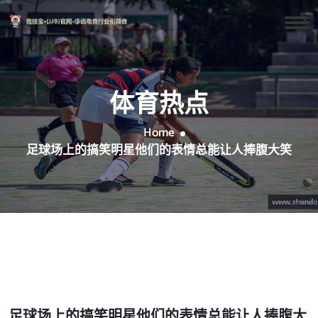
体育热点
Home
足球场上的搞笑明星他们的表情总能让人捧腹大笑
足球场上的搞笑明星他们的表情总能让人捧腹大