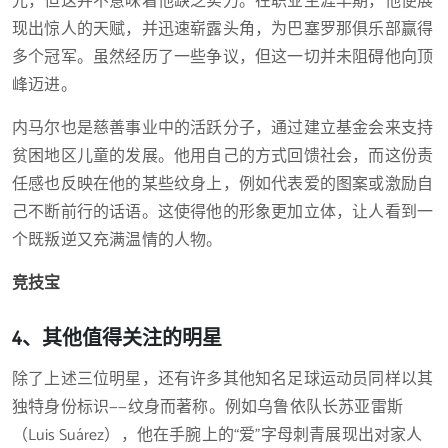
光，但这并不意味着他缺乏实力。在职业生涯早期，他便展
现出惊人的天赋，并迅速崭露头角，为巴塞罗那俱乐部赢得
多个冠军。虽然经历了一些争议，但这一切并未阻碍他向顶
峰迈进。
内马尔也是慈善事业中的活跃分子，通过建立基金会来支持
贫困地区儿童的发展。他用自己的方式回馈社会，而这份责
任感也反映在他的某些纹身上，例如代表爱的图案或激励自
己不断前行的话语。这使得他的形象更加立体，让人看到一
个既叛逆又充满温情的人物。
竞技宝
4、其他值得关注的明星
除了上述三位明星，还有许多其他知名足球运动员同样以其
独特身份标识——纹身而著称。例如乌鲁依队长苏亚雷斯
（Luis Suárez），他在手腕上的“爱”字母刺青展现出对家人